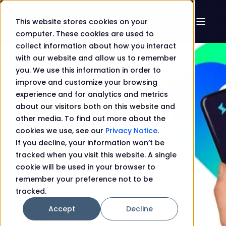
This website stores cookies on your
computer. These cookies are used to
collect information about how you interact
with our website and allow us to remember
you. We use this information in order to
La plataforma de
improve and customize your browsing
experience and for analytics and metrics
lanzamiento
about our visitors both on this website and
other media. To find out more about the
definitiva para
cookies we use, see our
Privacy Notice
.
If you decline, your information won’t be
OMVs
tracked when you visit this website. A single
cookie will be used in your browser to
remember your preference not to be
¡Mas velocidad!
tracked.
Accept
Decline
¡Menos problemas!