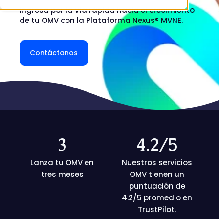
Ingresa
por la vía rápida
hacia
el crecimiento
de
tu OMV
con la Plataforma Nexus®
MVNE.
Contáctanos
3
4.2
/5
Lanza tu OMV en
Nuestros servicios
tres meses
OMV tienen un
puntuación de
4.2/5 promedio en
TrustPilot.