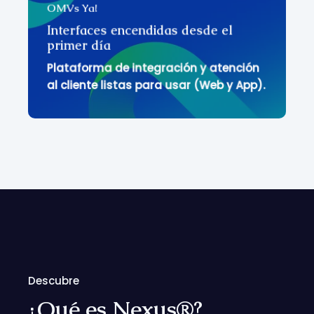
OMVs Ya!
Interfaces encendidas desde el
primer día
Plataforma de integración y atención
Plataforma de integración y atención
al cliente listas para usar (Web y App).
al cliente listas para usar (Web y App).
Descubre
¿Qué es Nexus®?